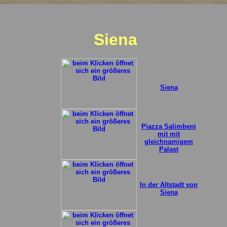
Siena
Siena
Piazza Salimbeni
mit mit
gleichnamigem
Palast
In der Altstadt von
Siena