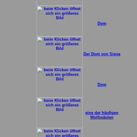
Dom
Der Dom von Siena
Dom
eine der häufigen
Wolfssäulen