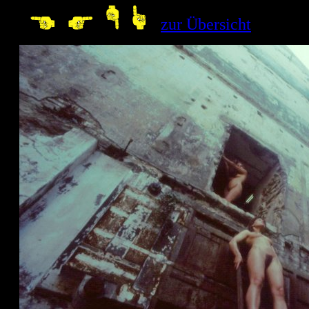
--
zur Übersicht
10