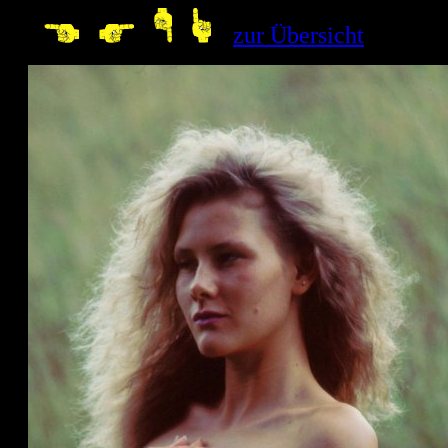
--
zur Übersicht
10