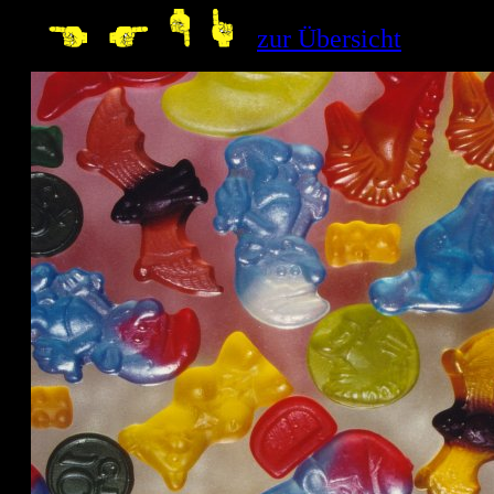
--
zur Übersicht
10